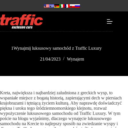
1Wynajmij luksusowy samochód z Traffic Luxury
21/04/2023
Wynajem
Kreta, największa i najbardziej zaludniona z greckich wysp, to
wspaniałe miejsce z bogatą historią, zapierającymi dech w piersiach
krajobrazami i tętniącą życiem kulturą. Aby naprawdę doświadczyć
piękna i uroku tego śródziemnomorskiego klejnotu, rozważ
wypożyczenie luksusowego samochodu od Traffic Luxury. W tym
poście na blogu wyjaśnimy, dlaczego wynajęcie luksusowego
samochodu na Krecie to najlepszy sposób na zwiedzanie wyspy i