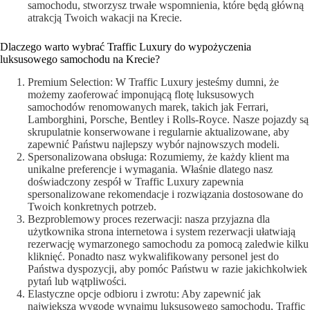
samochodu, stworzysz trwałe wspomnienia, które będą główną
atrakcją Twoich wakacji na Krecie.
Dlaczego warto wybrać Traffic Luxury do wypożyczenia
luksusowego samochodu na Krecie?
Premium Selection: W Traffic Luxury jesteśmy dumni, że
możemy zaoferować imponującą flotę luksusowych
samochodów renomowanych marek, takich jak Ferrari,
Lamborghini, Porsche, Bentley i Rolls-Royce. Nasze pojazdy są
skrupulatnie konserwowane i regularnie aktualizowane, aby
zapewnić Państwu najlepszy wybór najnowszych modeli.
Spersonalizowana obsługa: Rozumiemy, że każdy klient ma
unikalne preferencje i wymagania. Właśnie dlatego nasz
doświadczony zespół w Traffic Luxury zapewnia
spersonalizowane rekomendacje i rozwiązania dostosowane do
Twoich konkretnych potrzeb.
Bezproblemowy proces rezerwacji: nasza przyjazna dla
użytkownika strona internetowa i system rezerwacji ułatwiają
rezerwację wymarzonego samochodu za pomocą zaledwie kilku
kliknięć. Ponadto nasz wykwalifikowany personel jest do
Państwa dyspozycji, aby pomóc Państwu w razie jakichkolwiek
pytań lub wątpliwości.
Elastyczne opcje odbioru i zwrotu: Aby zapewnić jak
największą wygodę wynajmu luksusowego samochodu, Traffic