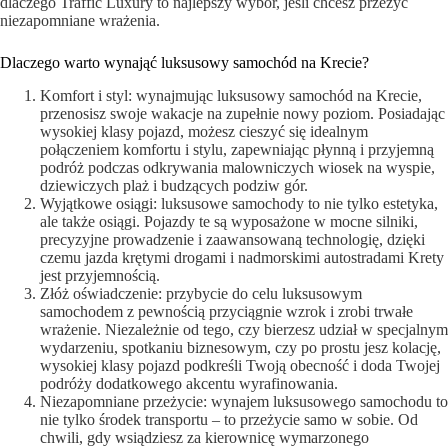
dlaczego Traffic Luxury to najlepszy wybór, jeśli chcesz przeżyć
niezapomniane wrażenia.
Dlaczego warto wynająć luksusowy samochód na Krecie?
Komfort i styl: wynajmując luksusowy samochód na Krecie,
przenosisz swoje wakacje na zupełnie nowy poziom. Posiadając
wysokiej klasy pojazd, możesz cieszyć się idealnym
połączeniem komfortu i stylu, zapewniając płynną i przyjemną
podróż podczas odkrywania malowniczych wiosek na wyspie,
dziewiczych plaż i budzących podziw gór.
Wyjątkowe osiągi: luksusowe samochody to nie tylko estetyka,
ale także osiągi. Pojazdy te są wyposażone w mocne silniki,
precyzyjne prowadzenie i zaawansowaną technologię, dzięki
czemu jazda krętymi drogami i nadmorskimi autostradami Krety
jest przyjemnością.
Złóż oświadczenie: przybycie do celu luksusowym
samochodem z pewnością przyciągnie wzrok i zrobi trwałe
wrażenie. Niezależnie od tego, czy bierzesz udział w specjalnym
wydarzeniu, spotkaniu biznesowym, czy po prostu jesz kolację,
wysokiej klasy pojazd podkreśli Twoją obecność i doda Twojej
podróży dodatkowego akcentu wyrafinowania.
Niezapomniane przeżycie: wynajem luksusowego samochodu to
nie tylko środek transportu – to przeżycie samo w sobie. Od
chwili, gdy wsiądziesz za kierownicę wymarzonego