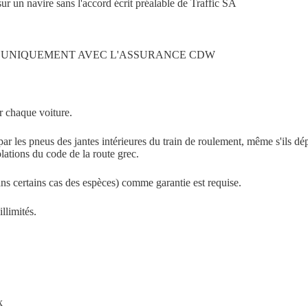
ur un navire sans l'accord écrit préalable de Traffic SA
S UNIQUEMENT AVEC L'ASSURANCE CDW
r chaque voiture.
r les pneus des jantes intérieures du train de roulement, même s'ils dé
ations du code de la route grec.
dans certains cas des espèces) comme garantie est requise.
llimités.
x